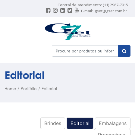
Central de atendimento: (11) 2967-7915
E-mail:
gset@gset.com.br
Editorial
Home
/
Portfólio
/
Editorial
Brindes
Editorial
Embalagens
Promocional