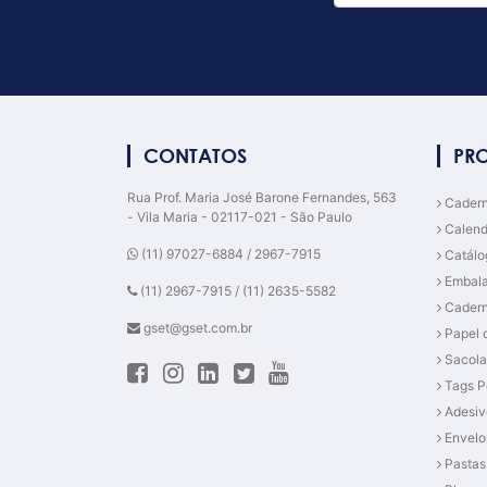
CONTATOS
PR
Rua Prof. Maria José Barone Fernandes, 563
Cadern
- Vila Maria - 02117-021 - São Paulo
Calend
(11) 97027-6884 / 2967-7915
Catálo
Embal
(11) 2967-7915 / (11) 2635-5582
Cadern
gset@gset.com.br
Papel 
Sacola
Tags P
Adesiv
Envelo
Pastas