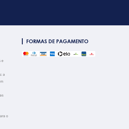
FORMAS DE PAGAMENTO
s e
: a
em
as
ara o