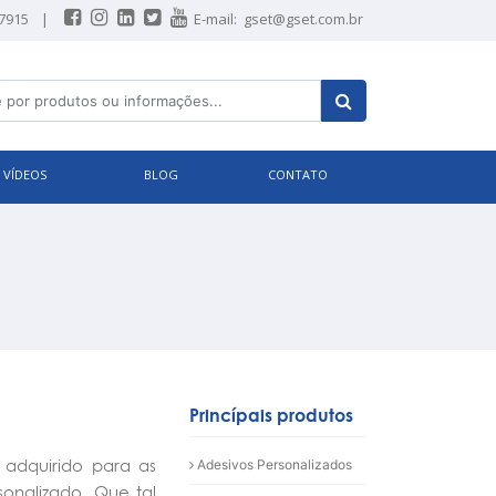
-7915
|
E-mail:
gset@gset.com.br
VÍDEOS
BLOG
CONTATO
Princípais produtos
 adquirido para as
Adesivos Personalizados
onalizado. Que tal