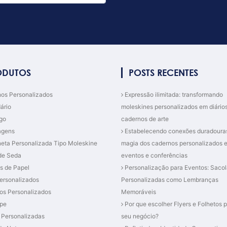
ODUTOS
POSTS RECENTES
os Personalizados
Expressão ilimitada: transformando
ário
moleskines personalizados em diário
go
cadernos de arte
agens
Estabelecendo conexões duradouras
eta Personalizada Tipo Moleskine
magia dos cadernos personalizados 
de Seda
eventos e conferências
s de Papel
Personalização para Eventos: Sacol
ersonalizados
Personalizadas como Lembranças
os Personalizados
Memoráveis
pe
Por que escolher Flyers e Folhetos p
 Personalizadas
seu negócio?