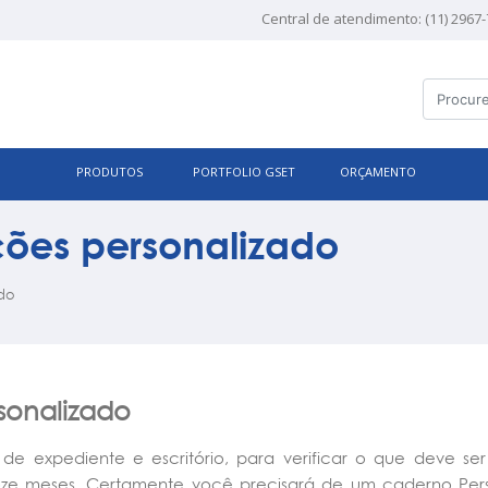
Central de atendimento: (11) 2967
PRODUTOS
PORTFOLIO GSET
ORÇAMENTO
ões personalizado
do
sonalizado
e expediente e escritório, para verificar o que deve ser
oze meses. Certamente você precisará de um caderno Pers