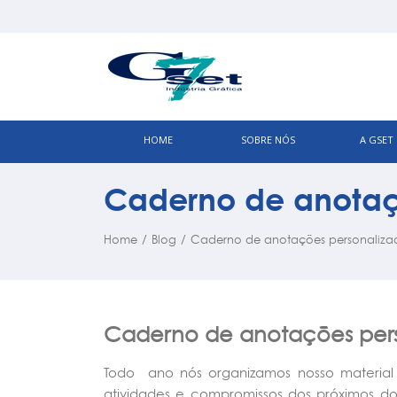
HOME
SOBRE NÓS
A GSET
Caderno de anotaç
Home
/
Blog
/
Caderno de anotações personaliza
Caderno de anotações per
Todo ano nós organizamos nosso material d
atividades e compromissos dos próximos d